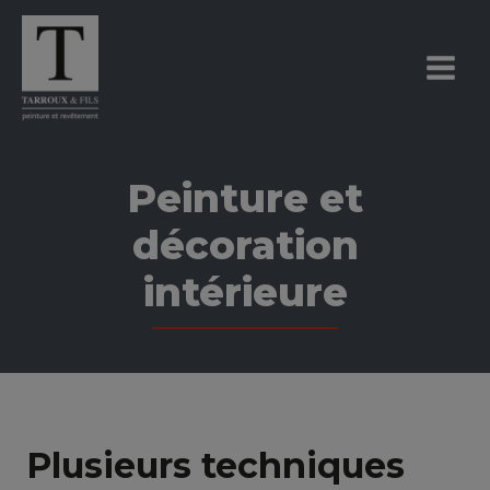
Aller
Main
au
Menu
contenu
Peinture et
décoration
intérieure
Plusieurs techniques